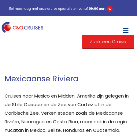
Bel maandag met onze cruise specialisten vanaf
09:00 uur:
M
Zoek een Cruise
Mexicaanse Riviera
Cruises naar Mexico en Midden-Amerika zijn gelegen in
de Stille Oceaan en de Zee van Cortez of in de
Caribische Zee. Verken steden zoals de Mexicaanse
Rivièra, Nicaragua en Costa Rica, maar ook in de regio
Yucatan in Mexico, Belize, Honduras en Guatemala.