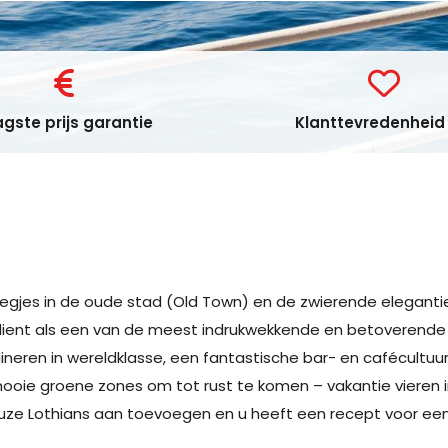
gste prijs garantie
Klanttevredenheid 
egjes in de oude stad (Old Town) en de zwierende elegantie
rdient als een van de meest indrukwekkende en betoverende 
neren in wereldklasse, een fantastische bar- en cafécultuur
ie groene zones om tot rust te komen – vakantie vieren in 
e Lothians aan toevoegen en u heeft een recept voor een o