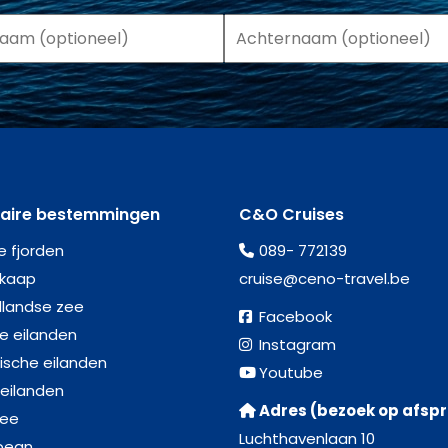
laire bestemmingen
C&O Cruises
e fjorden
089- 772139
kaap
cruise@ceno-travel.be
llandse zee
Facebook
se eilanden
Instagram
ische eilanden
Youtube
 eilanden
Adres (bezoek op afsp
zee
Luchthavenlaan 10
bean