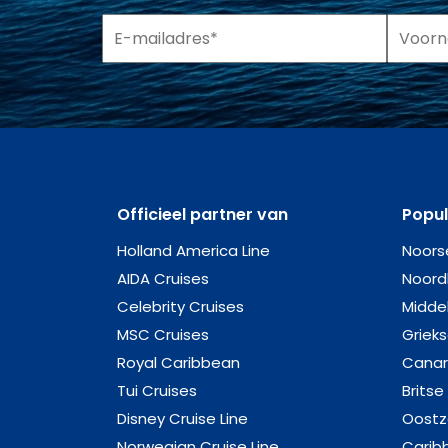
Officieel partner van
Popu
Holland America Line
Noors
AIDA Cruises
Noord
Celebrity Cruises
Midde
MSC Cruises
Griek
Royal Caribbean
Canar
Tui Cruises
Britse
Disney Cruise Line
Oost
Norwegian Cruise Line
Carib