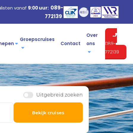
089-
listen vanaf
9:00 uur:
772139
Over
Groepscruises
hepen
Contact
ons
089-
772139