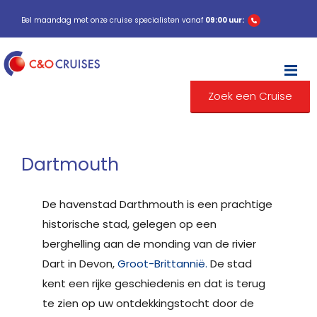
Bel maandag met onze cruise specialisten vanaf
09:00 uur:
M
Zoek een Cruise
Dartmouth
De havenstad Darthmouth is een prachtige
historische stad, gelegen op een
berghelling aan de monding van de rivier
Dart in Devon,
Groot-Brittannië.
De stad
kent een rijke geschiedenis en dat is terug
te zien op uw ontdekkingstocht door de