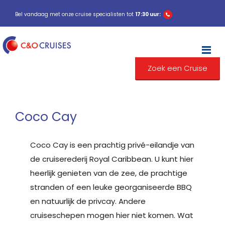
Bel vandaag met onze cruise specialisten tot
17:30 uur:
M
Zoek een Cruise
Coco Cay
Coco Cay is een prachtig privé-eilandje van
de cruiserederij Royal Caribbean. U kunt hier
heerlijk genieten van de zee, de prachtige
stranden of een leuke georganiseerde BBQ
en natuurlijk de privcay. Andere
cruiseschepen mogen hier niet komen. Wat