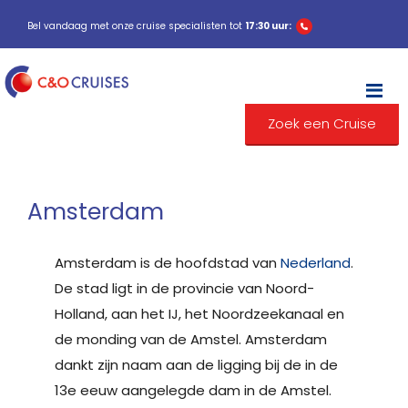
Bel vandaag met onze cruise specialisten tot
17:30 uur:
M
Zoek een Cruise
Amsterdam
Amsterdam is de hoofdstad van
Nederland
.
De stad ligt in de provincie van Noord-
Holland, aan het IJ, het Noordzeekanaal en
de monding van de Amstel. Amsterdam
dankt zijn naam aan de ligging bij de in de
13e eeuw aangelegde dam in de Amstel.