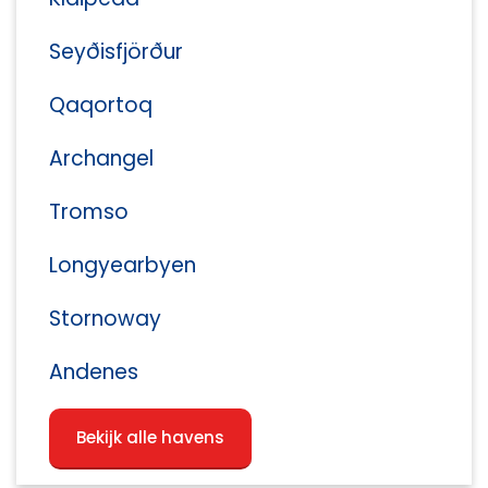
Seyðisfjörður
Qaqortoq
Archangel
Tromso
Longyearbyen
Stornoway
Andenes
Bekijk alle havens