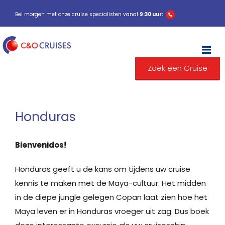
Bel morgen met onze cruise specialisten vanaf
9:30 uur:
M
Zoek een Cruise
Honduras
Bienvenidos!
Honduras geeft u de kans om tijdens uw cruise
kennis te maken met de Maya-cultuur. Het midden
in de diepe jungle gelegen Copan laat zien hoe het
Maya leven er in Honduras vroeger uit zag. Dus boek