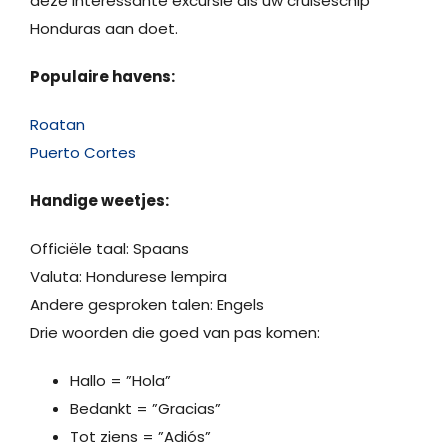
deze interessante excursie als uw cruiseschip
Honduras aan doet.
Populaire havens:
Roatan
Puerto Cortes
Handige weetjes:
Officiële taal: Spaans
Valuta: Hondurese lempira
Andere gesproken talen: Engels
Drie woorden die goed van pas komen:
Hallo = ”Hola”
Bedankt = ”Gracias”
Tot ziens = ”Adiós”