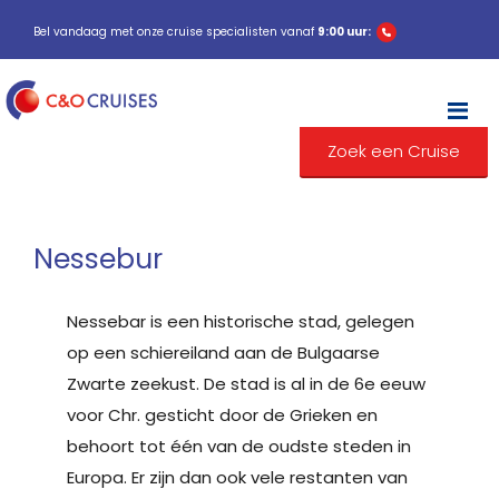
Bel vandaag met onze cruise specialisten vanaf
9:00 uur:
M
Zoek een Cruise
Nessebur
Nessebar is een historische stad, gelegen
op een schiereiland aan de Bulgaarse
Zwarte zeekust. De stad is al in de 6e eeuw
voor Chr. gesticht door de Grieken en
behoort tot één van de oudste steden in
Europa. Er zijn dan ook vele restanten van