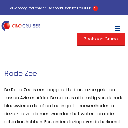
Bel vandaag met onze cruise specialisten tot
17:30 uur:
M
Zoek een Cruise
Rode Zee
De Rode Zee is een langgerekte binnenzee gelegen
tussen Azië en Afrika. De naam is afkomstig van de rode
blauwwieren die af en toe in grote hoeveelheden in
deze zee voorkomen waardoor het water een rode
schijn kan hebben. Een andere lezing over de herkomst