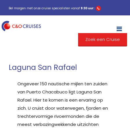
Bel morgen met onze cruise specialisten vanaf
9:30 uur:
M
Zoek een Cruise
Laguna San Rafael
Ongeveer 150 nautische mijlen ten zuiden
van Puerto Chacabuco ligt Laguna San
Rafael. Hier te komen is een ervaring op
zich. U cruist door waterwegen, fjorden en
trechtervormige rivoermonden die de
meest verbazingwekkende uitzichten