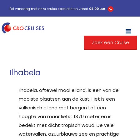
Bel vandaag met onze cruise specialisten vanaf
09:00 uur:
M
Zoek een Cruise
Ilhabela
Ilhabela, oftewel mooi eiland, is een van de
mooiste plaatsen aan de kust. Het is een
vulkanisch eiland met bergen tot een
hoogte van maar liefst 1370 meter en is
bedekt met dicht tropisch woud. De vele
watervallen, azuurblauwe zee en prachtige