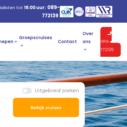
089-
alisten tot
15:00 uur:
772139
Over
Groepscruises
hepen
Contact
ons
089-
772139