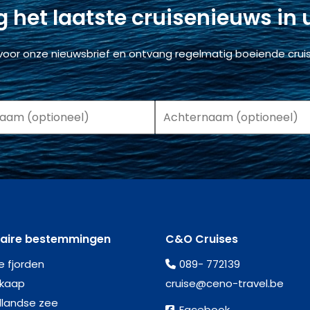
 het laatste cruisenieuws in
voor onze nieuwsbrief en ontvang regelmatig boeiende cruis
laire bestemmingen
C&O Cruises
e fjorden
089- 772139
kaap
cruise@ceno-travel.be
llandse zee
Facebook