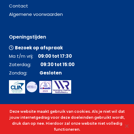
Contact
Algemene voorwaarden
Openingstijden
Bezoek op afspraak
Ma t/m vrij:
09:00 tot 17:30
Zaterdag:
09:30 tot 15:00
Zondag:
Gesloten
Deze website maakt gebruik van cookies. Als je niet wil dat
jouw internetgedrag voor deze doeleinden gebruikt wordt,
druk dan op nee. Hierdoor zal onze website niet volledig
functioneren.
© 2026 - Alle rechten voorbehouden - C&O Cruises