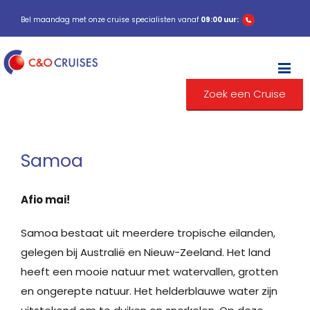
Bel maandag met onze cruise specialisten vanaf
09:00 uur:
M
Zoek een Cruise
Samoa
Afio mai!
Samoa bestaat uit meerdere tropische eilanden,
gelegen bij Australië en Nieuw-Zeeland. Het land
heeft een mooie natuur met watervallen, grotten
en ongerepte natuur. Het helderblauwe water zijn