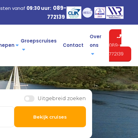
089-
isten vanaf
09:30 uur:
772139
Over
Groepscruises
hepen
Contact
ons
089-
772139