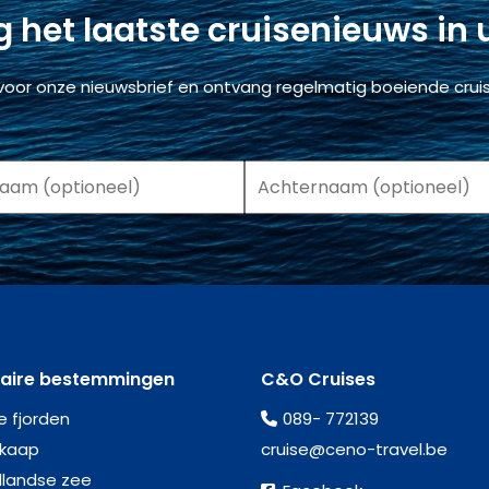
 het laatste cruisenieuws in
voor onze nieuwsbrief en ontvang regelmatig boeiende cruis
laire bestemmingen
C&O Cruises
e fjorden
089- 772139
kaap
cruise@ceno-travel.be
llandse zee