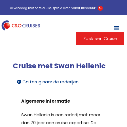
Bel vandaag met onze cruise specialisten vanaf
09:00 uur:
M
Zoek een Cruise
Cruise met Swan Hellenic
Ga terug naar de rederijen
Algemene informatie
Swan Hellenic is een rederij met meer
dan 70 jaar aan cruise expertise. De