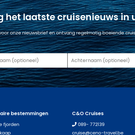
 het laatste cruisenieuws in
voor onze nieuwsbrief en ontvang regelmatig boeiende cruis
laire bestemmingen
C&O Cruises
e fjorden
089- 772139
kaap
cruise@ceno-travel.be