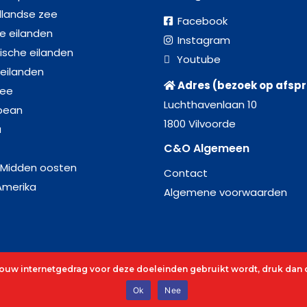
llandse zee
Facebook
se eilanden
Instagram
ische eilanden
Youtube
 eilanden
Adres (bezoek op afsp
zee
Luchthavenlaan 10
bean
1800 Vilvoorde
a
C&O Algemeen
 Midden oosten
Contact
Amerika
Algemene voorwaarden
 jouw internetgedrag voor deze doeleinden gebruikt wordt, druk dan o
es
Ok
Nee