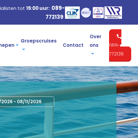
089-
alisten tot
15:00 uur:
772139
Over
Groepscruises
hepen
Contact
ons
089-
772139