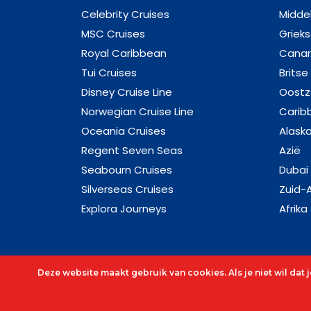
Celebrity Cruises
Midde
MSC Cruises
Griek
Royal Caribbean
Canar
Tui Cruises
Britse
Disney Cruise Line
Oost
Norwegian Cruise Line
Carib
Oceania Cruises
Alask
Regent Seven Seas
Azië
Seabourn Cruises
Dubai
Silverseas Cruises
Zuid-
Explora Journeys
Afrika
Deze website maakt gebruik van cookies. Als je niet wil dat
© 2026 - Alle rechten voorbehouden - C&O Cruis