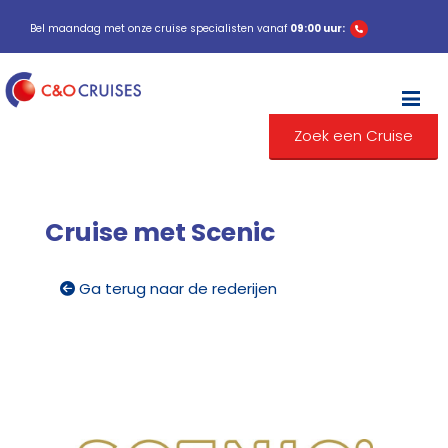
Bel maandag met onze cruise specialisten vanaf
09:00 uur:
M
Zoek een Cruise
Cruise met Scenic
Ga terug naar de rederijen