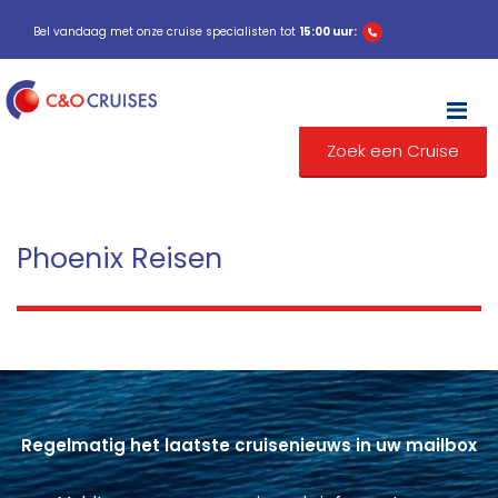
Bel vandaag met onze cruise specialisten tot
15:00 uur:
M
Zoek een Cruise
Phoenix Reisen
Regelmatig het laatste cruisenieuws in uw mailbox