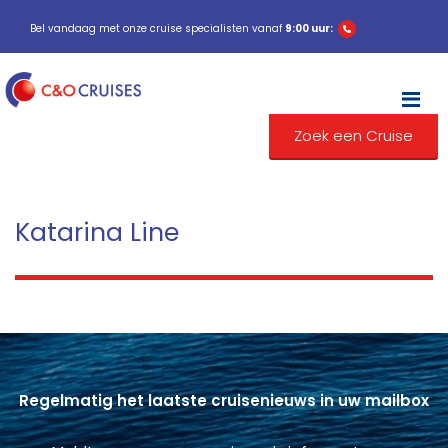
Bel vandaag met onze cruise specialisten vanaf
9:00 uur:
M
Zoek een Cruise
Katarina Line
Regelmatig het laatste cruisenieuws in uw mailbox