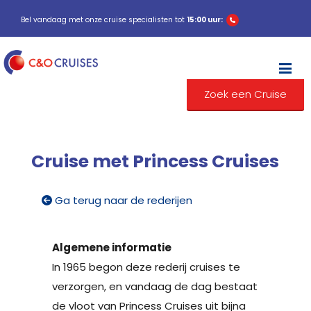
Bel vandaag met onze cruise specialisten tot
15:00 uur:
M
Zoek een Cruise
Cruise met Princess Cruises
Ga terug naar de rederijen
Algemene informatie
In 1965 begon deze rederij cruises te
verzorgen, en vandaag de dag bestaat
de vloot van Princess Cruises uit bijna