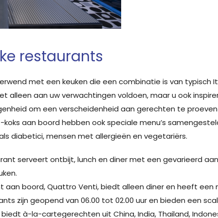
jke restaurants
rwend met een keuken die een combinatie is van typisch It
iet alleen aan uw verwachtingen voldoen, maar u ook inspire
genheid om een verscheidenheid aan gerechten te proeven di
hef-koks aan boord hebben ook speciale menu’s samengeste
s diabetici, mensen met allergieën en vegetariërs.
taurant serveert ontbijt, lunch en diner met een gevarieerd 
uken.
 aan boord, Quattro Venti, biedt alleen diner en heeft een m
ants zijn geopend van 06.00 tot 02.00 uur en bieden een sca
t biedt à-la-cartegerechten uit China, India, Thailand, Indon