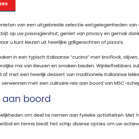
ises
nieten van een uitgebreide selectie eetgelegenheden van o
bijt op uw passagiershut, geniet van privacy en gemak dankz
r u kunt kiezen uit heerlijke grillgerechten of pizza’s.
en in een typisch Italiaanse “cucina” met knoflook, olijven
vrolijke mix van kleuren en smaken bieden. Wijnliefhebbers zul
ijd af met een heerlijk dessert van traditionele Italiaanse lekk
n verwennen met een culinaire reis aan boord van MSC-sche
n aan boord
 mogelijkheden om deel te nemen aan fysieke activiteiten. M
ketbal en tennis biedt het schip diverse opties om uw actieve