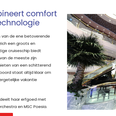
ineert comfort
echnologie
 van de ene betoverende
zich een groots en
ge cruiseschip biedt
rvan de meeste zijn
nieten van een schitterend
boord staat altijd klaar om
rgetelijke vakantie
n deelt haar erfgoed met
rchestra en MSC Poesia.