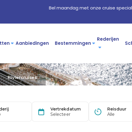
Bel maandag met onze cruise special
Rederijen
tten
Aanbiedingen
Bestemmingen
Sc