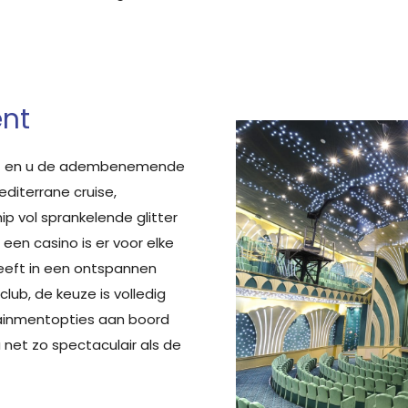
nt
ht en u de adembenemende
diterrane cruise,
p vol sprankelende glitter
een casino is er voor elke
heeft in een ontspannen
lub, de keuze is volledig
tainmentopties aan boord
et zo spectaculair als de