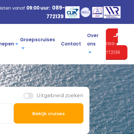
089-
isten vanaf
09:00 uur:
772139
Over
Groepscruises
hepen
Contact
ons
089-
772139