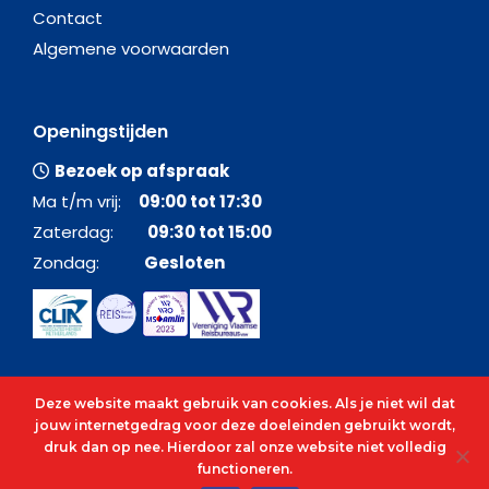
Contact
Algemene voorwaarden
Openingstijden
Bezoek op afspraak
Ma t/m vrij:
09:00 tot 17:30
Zaterdag:
09:30 tot 15:00
Zondag:
Gesloten
Deze website maakt gebruik van cookies. Als je niet wil dat
jouw internetgedrag voor deze doeleinden gebruikt wordt,
druk dan op nee. Hierdoor zal onze website niet volledig
functioneren.
© 2026 - Alle rechten voorbehouden - C&O Cruises