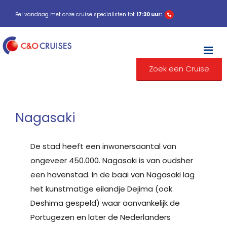
Bel vandaag met onze cruise specialisten tot
17:30 uur:
M
Zoek een Cruise
Nagasaki
De stad heeft een inwonersaantal van
ongeveer 450.000. Nagasaki is van oudsher
een havenstad. In de baai van Nagasaki lag
het kunstmatige eilandje Dejima (ook
Deshima gespeld) waar aanvankelijk de
Portugezen en later de Nederlanders