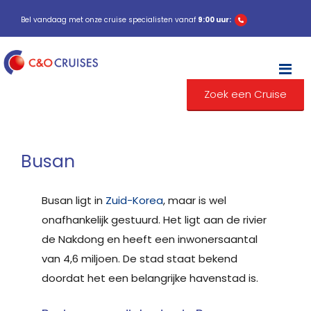
Bel vandaag met onze cruise specialisten vanaf
9:00 uur:
M
Zoek een Cruise
Busan
Busan ligt in
Zuid-Korea
, maar is wel
onafhankelijk gestuurd. Het ligt aan de rivier
de Nakdong en heeft een inwonersaantal
van 4,6 miljoen. De stad staat bekend
doordat het een belangrijke havenstad is.