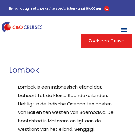
Bel vandaag met onze cruise specialisten vanaf
09:00 uur:
M
Zoek een Cruise
Lombok
Lombok is een Indonesisch eiland dat
behoort tot de Kleine Soenda-eilanden.
Het ligt in de Indische Oceaan ten oosten
van Bali en ten westen van Soembawa. De
hoofdstad is Mataram en ligt aan de
westkant van het eiland. Senggigi,