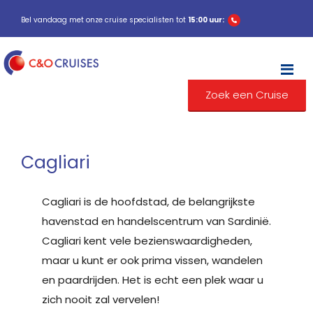
Bel vandaag met onze cruise specialisten tot
15:00 uur:
M
Zoek een Cruise
Cagliari
Cagliari is de hoofdstad, de belangrijkste
havenstad en handelscentrum van Sardinië.
Cagliari kent vele bezienswaardigheden,
maar u kunt er ook prima vissen, wandelen
en paardrijden. Het is echt een plek waar u
zich nooit zal vervelen!