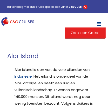
Bel vandaag met onze cruise specialisten vanaf
09:00 uur:
M
Zoek een Cruise
Alor Island
Alor Island is een van de vele eilanden van
Indonesië
. Het eiland is onderdeel van de
Alor-archipel en heeft een ruig en
vulkanisch landschap. Er wonen ongeveer
140.000 mensen. Dit eiland wordt nog door
weinig toeristen bezocht. Volgens duikers is