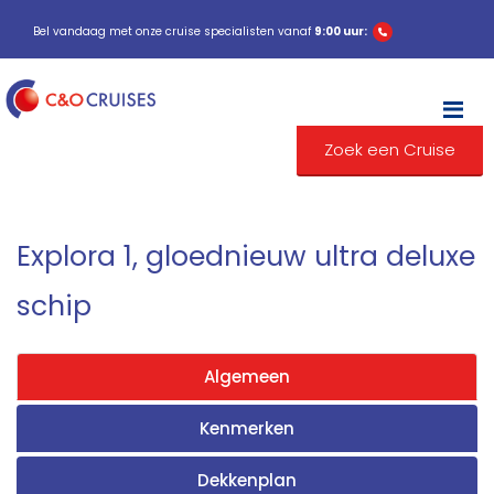
Bel vandaag met onze cruise specialisten vanaf
9:00 uur:
M
Zoek een Cruise
Explora 1, gloednieuw ultra deluxe
schip
Algemeen
Kenmerken
Dekkenplan