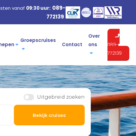
089-
isten vanaf
09:30 uur:
772139
Over
Groepscruises
hepen
Contact
ons
089-
772139