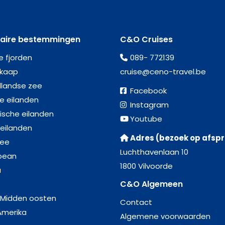
laire bestemmingen
C&O Cruises
e fjorden
089- 772139
kaap
cruise@ceno-travel.be
llandse zee
Facebook
se eilanden
Instagram
ische eilanden
Youtube
 eilanden
Adres (bezoek op afsp
zee
Luchthavenlaan 10
bean
1800 Vilvoorde
a
C&O Algemeen
 Midden oosten
Contact
Amerika
Algemene voorwaarden