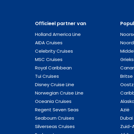
Officieel partner van
Popu
Holland America Line
Noors
AIDA Cruises
Noord
Celebrity Cruises
Midde
MSC Cruises
Griek
Royal Caribbean
Canar
Tui Cruises
Britse
Disney Cruise Line
Oost
Norwegian Cruise Line
Carib
Oceania Cruises
Alask
Regent Seven Seas
Azië
Seabourn Cruises
Dubai
Silverseas Cruises
Zuid-