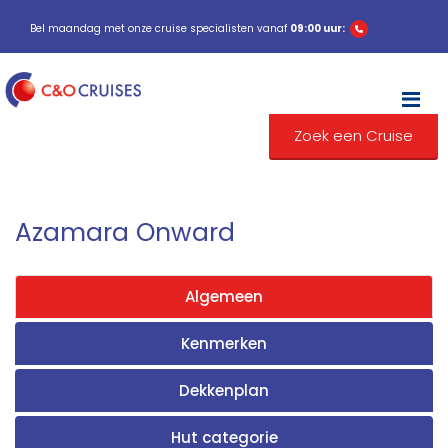
Bel maandag met onze cruise specialisten vanaf
09:00 uur:
M
Zoek een Cruise
Azamara Onward
Algemeen
Kenmerken
Dekkenplan
Hut categorie