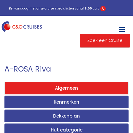
Bel vandaag met onze cruise specialisten vanaf
9:00 uur:
M
Zoek een Cruise
A-ROSA Riva
Algemeen
Kenmerken
Dekkenplan
Hut categorie