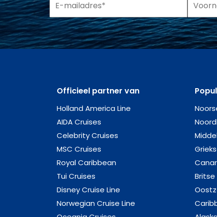
Officieel partner van
Popu
Holland America Line
Noors
AIDA Cruises
Noord
Celebrity Cruises
Midde
MSC Cruises
Griek
Royal Caribbean
Canar
Tui Cruises
Britse
Disney Cruise Line
Oost
Norwegian Cruise Line
Carib
Oceania Cruises
Alask