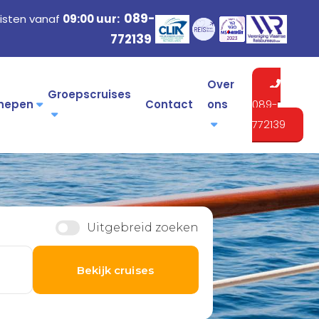
089-
isten vanaf
09:00 uur:
772139
Over
Groepscruises
hepen
Contact
ons
089-
772139