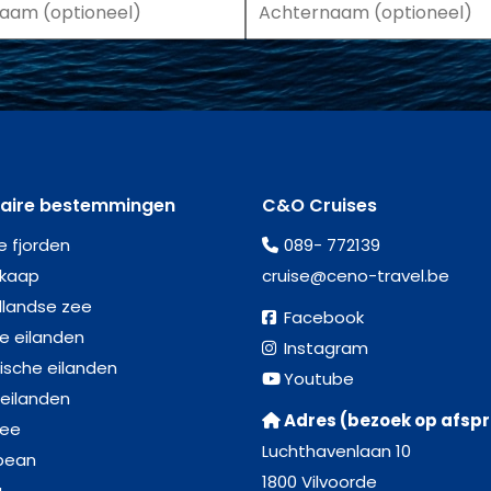
laire bestemmingen
C&O Cruises
e fjorden
089- 772139
kaap
cruise@ceno-travel.be
llandse zee
Facebook
se eilanden
Instagram
ische eilanden
Youtube
 eilanden
Adres (bezoek op afsp
zee
Luchthavenlaan 10
bean
1800 Vilvoorde
a