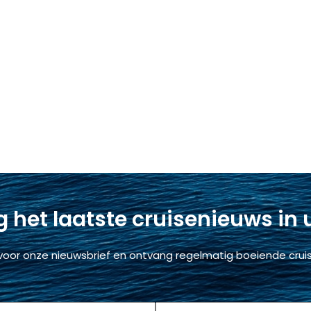
 het laatste cruisenieuws in
voor onze nieuwsbrief en ontvang regelmatig boeiende cruis