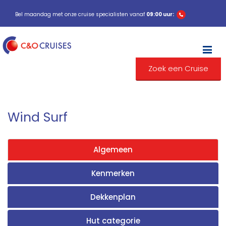
Bel maandag met onze cruise specialisten vanaf
09:00 uur:
M
Zoek een Cruise
Wind Surf
Algemeen
Kenmerken
Dekkenplan
Hut categorie