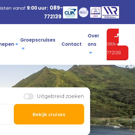
089-
listen vanaf
9:00 uur:
772139
Over
Groepscruises
hepen
Contact
ons
089-
772139