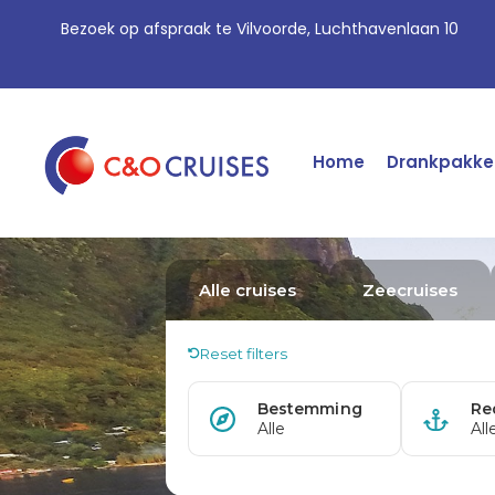
Bezoek op afspraak te Vilvoorde, Luchthavenlaan 10
Home
Drankpakke