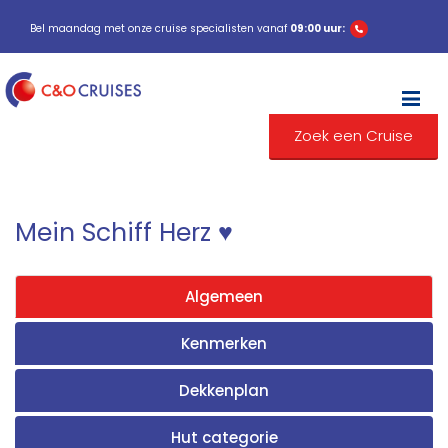
Bel maandag met onze cruise specialisten vanaf
09:00 uur:
M
Zoek een Cruise
Mein Schiff Herz ♥
Algemeen
Kenmerken
Dekkenplan
Hut categorie