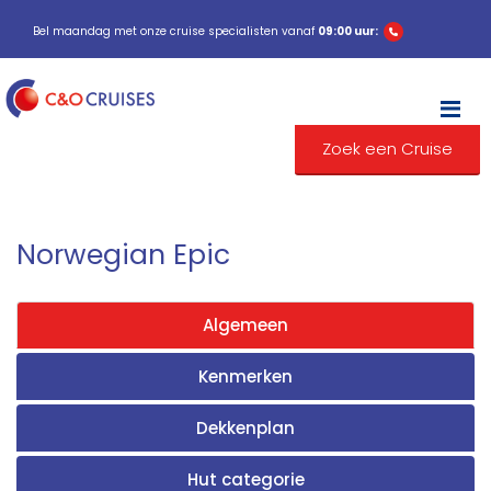
Bel maandag met onze cruise specialisten vanaf
09:00 uur:
M
Zoek een Cruise
Norwegian Epic
Algemeen
Kenmerken
Dekkenplan
Hut categorie