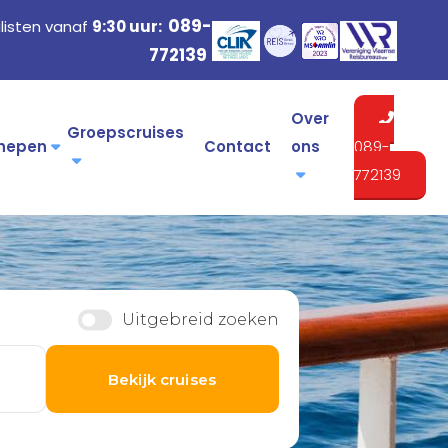
089-
listen vanaf
9:30 uur:
772139
Over
Groepscruises
hepen
Contact
ons
089-
772139