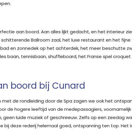
epen.
ctie aan boord. Aan alles lijkt gedacht, en het interieur ziet
e schitterende Ballroom zaal, het luxe restaurant en het fijne 
embad en zonnedek op het achterdek, het meer beschutte zw
es baan, tennisbaan, shuffleboard, het Franse spel croquet
an boord bij Cunard
 en met de rondleiding door de Spa zagen we ook het ontspa
r de hogere leeftijd van de medepassagiers, voornamelijk 70+
jen, geen luide muziek of geschreeuw. Zelfs op een zeedag wa
t je bij deze rederij helemaal goed, ontspanning ten top. He