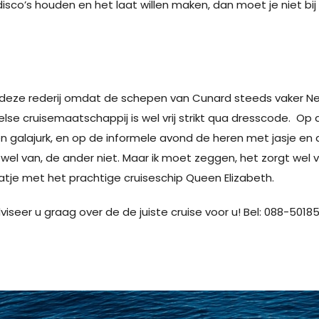
sco’s houden en het laat willen maken, dan moet je niet bij C
 deze rederij omdat de schepen van Cunard steeds vaker 
e cruisemaatschappij is wel vrij strikt qua dresscode. Op 
galajurk, en op de informele avond de heren met jasje en d
wel van, de ander niet. Maar ik moet zeggen, het zorgt wel
aatje met het prachtige cruiseschip Queen Elizabeth.
viseer u graag over de de juiste cruise voor u! Bel: 088-50185