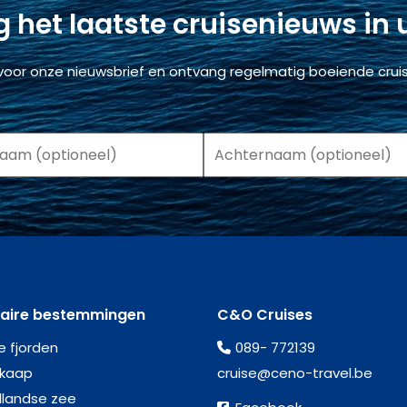
 het laatste cruisenieuws in
voor onze nieuwsbrief en ontvang regelmatig boeiende cruis
laire bestemmingen
C&O Cruises
e fjorden
089- 772139
kaap
cruise@ceno-travel.be
llandse zee