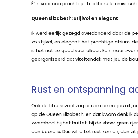
Één voor één prachtige, traditionele cruisesch
Queen Elizabeth: stijlvol en elegant
Ik werd eerlijk gezegd overdonderd door de perfe
zo stijlvol, en elegant: het prachtige atrium, d
is het net zo goed voor elkaar. Een mooi zw
georganiseerd activiteitendek met jeu de boul
Rust en ontspanning a
Ook de fitnesszaal zag er ruim en netjes uit,
op de Queen Elizabeth, en dat kwam denk ik doo
zwembad, bij het buffet, bij de show, geen ri
aan boord is. Dus wil je tot rust komen, dan zi