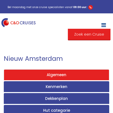
Bel maandag met onze cruise specialisten vanaf
09:00 uur:
M
Zoek een Cruise
Nieuw Amsterdam
Algemeen
Kenmerken
Dekkenplan
Hut categorie