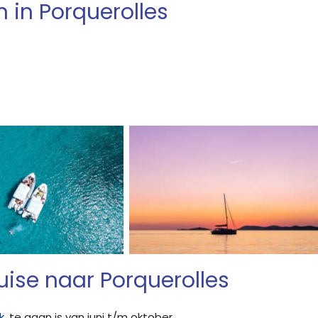
in Porquerolles
ruise naar Porquerolles
k
, te gaan is van juni t/m oktober.