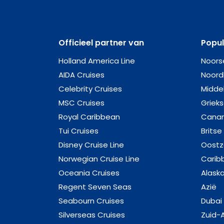
Officieel partner van
Popu
Holland America Line
Noors
AIDA Cruises
Noord
Celebrity Cruises
Midde
MSC Cruises
Griek
Royal Caribbean
Canar
Tui Cruises
Britse
Disney Cruise Line
Oost
Norwegian Cruise Line
Carib
Oceania Cruises
Alask
Regent Seven Seas
Azië
Seabourn Cruises
Dubai
Silverseas Cruises
Zuid-