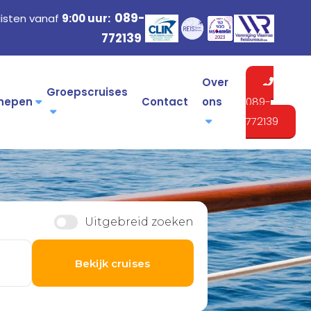
089-
listen vanaf
9:00 uur:
772139
Over
Groepscruises
hepen
Contact
ons
089-
772139