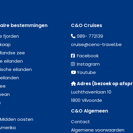
laire bestemmingen
C&O Cruises
e fjorden
089- 772139
kaap
cruise@ceno-travel.be
llandse zee
Facebook
se eilanden
Instagram
ische eilanden
Youtube
 eilanden
Adres (bezoek op afsp
zee
Luchthavenlaan 10
bean
1800 Vilvoorde
a
C&O Algemeen
 Midden oosten
Contact
Amerika
Algemene voorwaarden