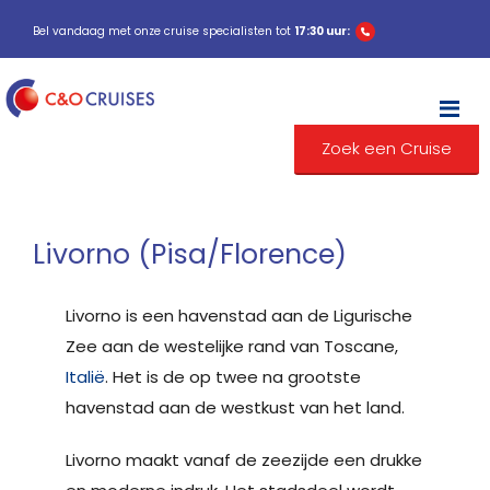
Bel vandaag met onze cruise specialisten tot
17:30 uur:
M
Zoek een Cruise
Livorno (Pisa/Florence)
Livorno is een havenstad aan de Ligurische
Zee aan de westelijke rand van Toscane,
Italië
. Het is de op twee na grootste
havenstad aan de westkust van het land.
Livorno maakt vanaf de zeezijde een drukke