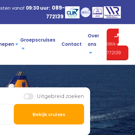
089-
isten vanaf
09:30 uur:
772139
Over
Groepscruises
hepen
Contact
ons
089-
772139