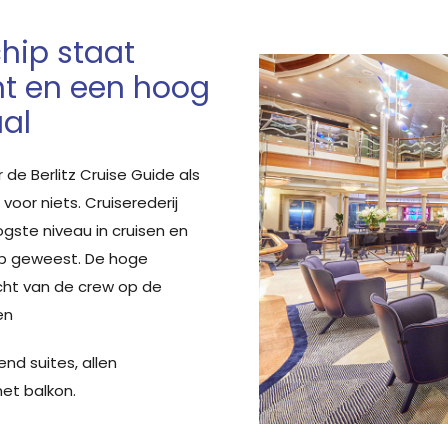
hip staat
ht en een hoog
aal
 de Berlitz Cruise Guide als
 voor niets. Cruiserederij
gste niveau in cruisen en
ip geweest. De hoge
cht van de crew op de
en
nd suites, allen
et balkon.