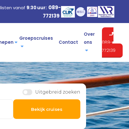
089-
listen vanaf
9:30 uur:
772139
Over
Groepscruises
hepen
Contact
ons
089-
772139