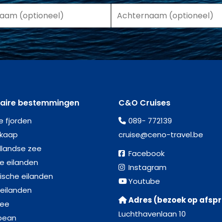
laire bestemmingen
C&O Cruises
e fjorden
089- 772139
kaap
cruise@ceno-travel.be
llandse zee
Facebook
se eilanden
Instagram
ische eilanden
Youtube
 eilanden
Adres (bezoek op afsp
zee
Luchthavenlaan 10
bean