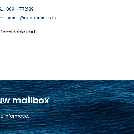
089 - 772139
cruise@cenocruises.be
[formidable id=1]
 uw mailbox
e informatie.