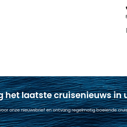
 het laatste cruisenieuws in
voor onze nieuwsbrief en ontvang regelmatig boeiende cruis