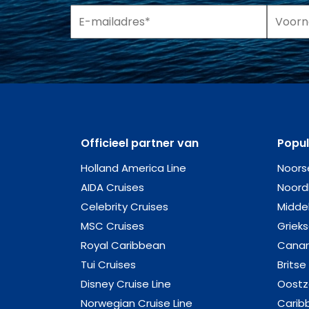
Officieel partner van
Popu
Holland America Line
Noors
AIDA Cruises
Noord
Celebrity Cruises
Midde
MSC Cruises
Griek
Royal Caribbean
Canar
Tui Cruises
Britse
Disney Cruise Line
Oost
Norwegian Cruise Line
Carib