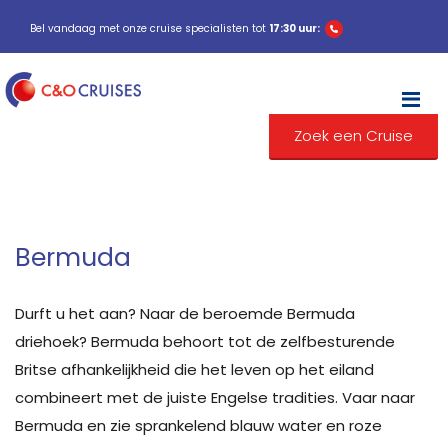
Bel vandaag met onze cruise specialisten tot
17:30 uur:
M
Zoek een Cruise
Bermuda
Durft u het aan? Naar de beroemde Bermuda
driehoek? Bermuda behoort tot de zelfbesturende
Britse afhankelijkheid die het leven op het eiland
combineert met de juiste Engelse tradities. Vaar naar
Bermuda en zie sprankelend blauw water en roze