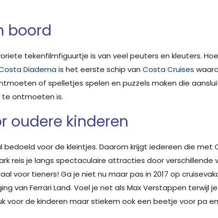
n boord
riete tekenfilmfiguurtje is van veel peuters en kleuters. Hoe
Costa Diadema
is het eerste schip van
Costa Cruises
waarop
ntmoeten of spelletjes spelen en puzzels maken die aanslui
 te ontmoeten is.
r oudere kinderen
ral bedoeld voor de kleintjes. Daarom krijgt iedereen die me
ark reis je langs spectaculaire attracties door verschillende
al voor tieners! Ga je niet nu maar pas in 2017 op cruisev
van Ferrari Land. Voel je net als Max Verstappen terwijl je
 leuk voor de kinderen maar stiekem ook een beetje voor pa e