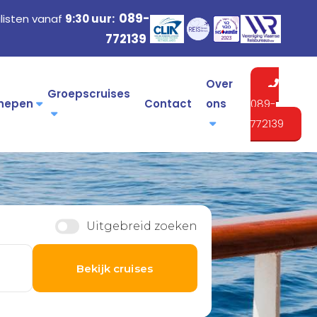
089-
listen vanaf
9:30 uur:
772139
Over
Groepscruises
hepen
Contact
ons
089-
772139