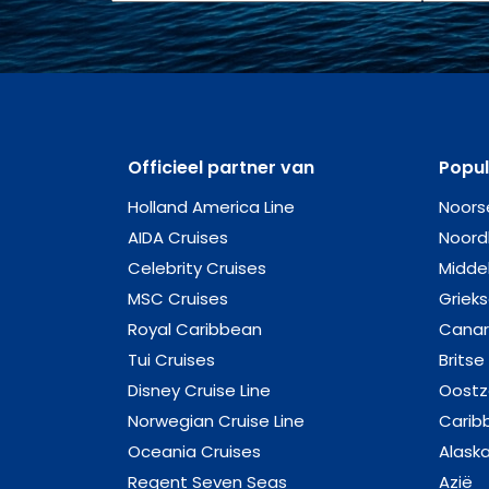
Officieel partner van
Popu
Holland America Line
Noors
AIDA Cruises
Noord
Celebrity Cruises
Midde
MSC Cruises
Griek
Royal Caribbean
Canar
Tui Cruises
Britse
Disney Cruise Line
Oost
Norwegian Cruise Line
Carib
Oceania Cruises
Alask
Regent Seven Seas
Azië