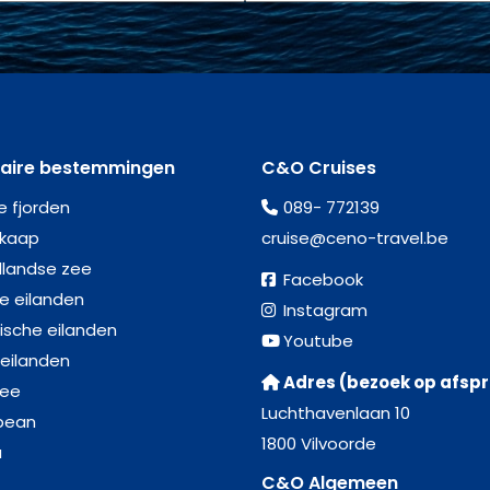
laire bestemmingen
C&O Cruises
e fjorden
089- 772139
kaap
cruise@ceno-travel.be
llandse zee
Facebook
se eilanden
Instagram
ische eilanden
Youtube
 eilanden
Adres (bezoek op afsp
zee
Luchthavenlaan 10
bean
1800 Vilvoorde
a
C&O Algemeen