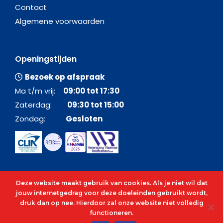
Contact
Algemene voorwaarden
Openingstijden
Bezoek op afspraak
Ma t/m vrij:
09:00 tot 17:30
Zaterdag:
09:30 tot 15:00
Zondag:
Gesloten
Deze website maakt gebruik van cookies. Als je niet wil dat
jouw internetgedrag voor deze doeleinden gebruikt wordt,
druk dan op nee. Hierdoor zal onze website niet volledig
functioneren.
© 2026 - Alle rechten voorbehouden - C&O Cruises