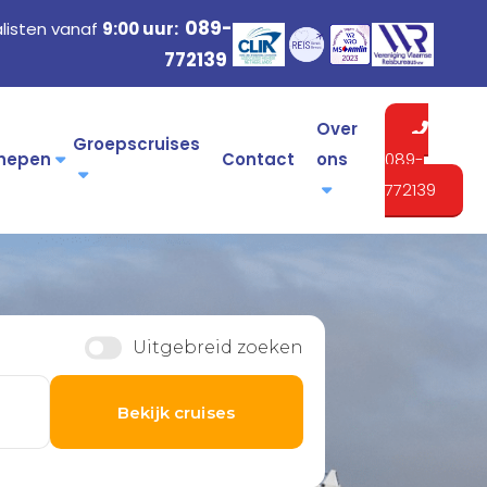
089-
listen vanaf
9:00 uur:
772139
Over
Groepscruises
hepen
Contact
ons
089-
772139