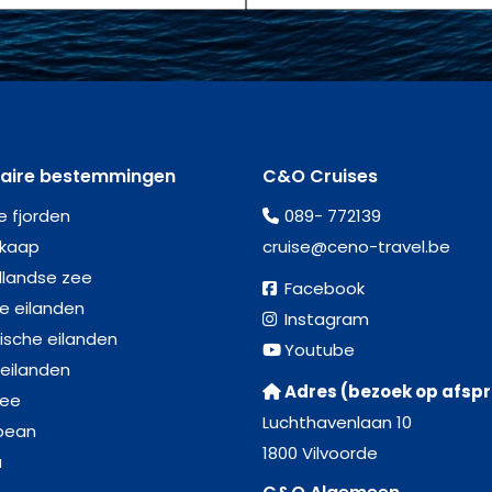
laire bestemmingen
C&O Cruises
e fjorden
089- 772139
kaap
cruise@ceno-travel.be
llandse zee
Facebook
se eilanden
Instagram
ische eilanden
Youtube
 eilanden
Adres (bezoek op afsp
zee
Luchthavenlaan 10
bean
1800 Vilvoorde
a