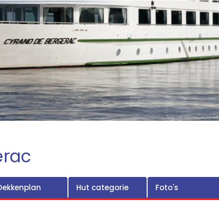
erac
Dekkenplan
Hut categorie
Foto's