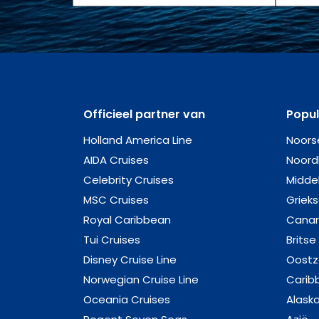
Officieel partner van
Popu
Holland America Line
Noors
AIDA Cruises
Noord
Celebrity Cruises
Midde
MSC Cruises
Griek
Royal Caribbean
Canar
Tui Cruises
Britse
Disney Cruise Line
Oost
Norwegian Cruise Line
Carib
Oceania Cruises
Alask