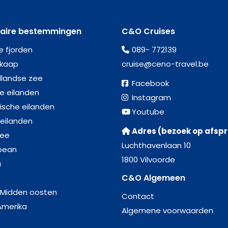
laire bestemmingen
C&O Cruises
e fjorden
089- 772139
kaap
cruise@ceno-travel.be
llandse zee
Facebook
se eilanden
Instagram
ische eilanden
Youtube
 eilanden
Adres (bezoek op afsp
zee
Luchthavenlaan 10
bean
1800 Vilvoorde
a
C&O Algemeen
 Midden oosten
Contact
Amerika
Algemene voorwaarden