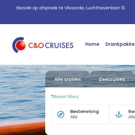
Bezoek op afspraak te Vilvoorde, Luchthavenlaan 10
Home
Drankpakke