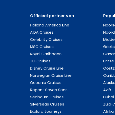
Officieel partner van
Popu
Holland America Line
Noors
AIDA Cruises
Noord
Celebrity Cruises
Midde
MSC Cruises
Griek
Royal Caribbean
Canar
Tui Cruises
Britse
Disney Cruise Line
Oost
Norwegian Cruise Line
Carib
Oceania Cruises
Alask
Regent Seven Seas
Azië
Seabourn Cruises
Dubai
Silverseas Cruises
Zuid-
Explora Journeys
Afrika