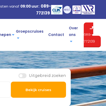
089-
isten vanaf
09:00 uur:
772139
Over
Groepscruises
hepen
Contact
ons
089-
772139