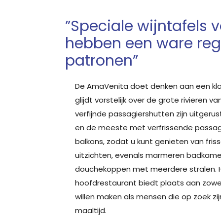
”Speciale wijntafels 
hebben een ware re
patronen”
De AmaVenita doet denken aan een kla
glijdt vorstelijk over de grote rivieren 
verfijnde passagiershutten zijn uitgeru
en de meeste met verfrissende passa
balkons, zodat u kunt genieten van fris
uitzichten, evenals marmeren badkam
douchekoppen met meerdere stralen. 
hoofdrestaurant biedt plaats aan zowe
willen maken als mensen die op zoek zi
maaltijd.