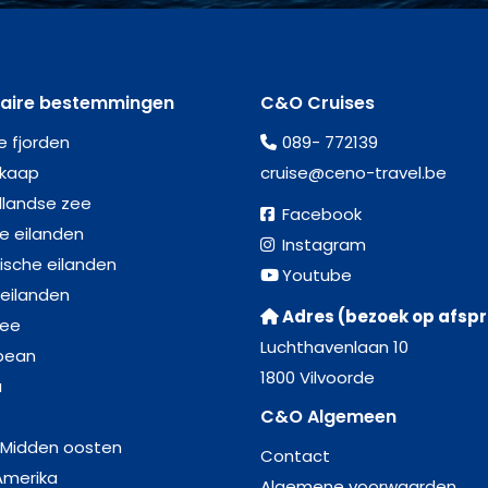
laire bestemmingen
C&O Cruises
e fjorden
089- 772139
kaap
cruise@ceno-travel.be
llandse zee
Facebook
se eilanden
Instagram
ische eilanden
Youtube
 eilanden
Adres (bezoek op afsp
zee
Luchthavenlaan 10
bean
1800 Vilvoorde
a
C&O Algemeen
 Midden oosten
Contact
Amerika
Algemene voorwaarden