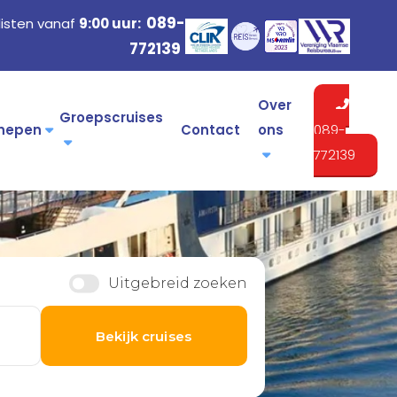
089-
listen vanaf
9:00 uur:
772139
Over
Groepscruises
hepen
Contact
ons
089-
772139