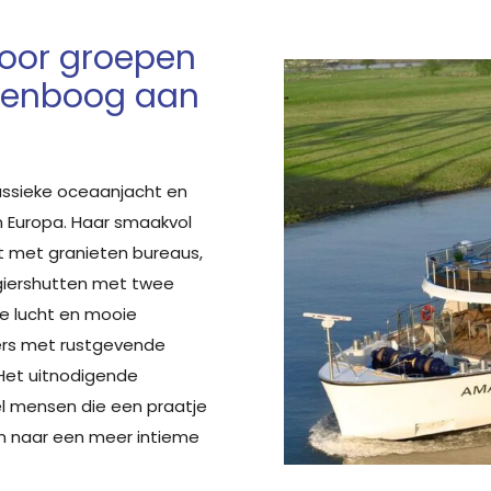
voor groepen
genboog aan
ssieke oceaanjacht en
van Europa. Haar smaakvol
st met granieten bureaus,
giershutten met twee
se lucht en mooie
ers met rustgevende
Het uitnodigende
l mensen die een praatje
jn naar een meer intieme