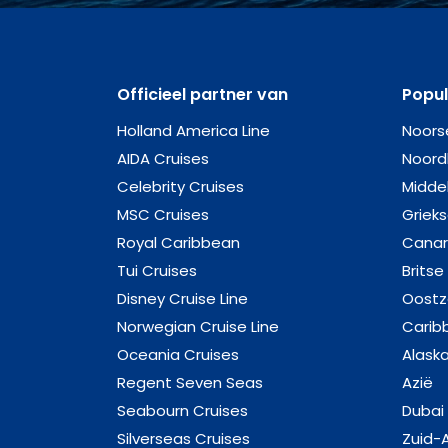
Officieel partner van
Popu
Holland America Line
Noors
AIDA Cruises
Noord
Celebrity Cruises
Midde
MSC Cruises
Griek
Royal Caribbean
Canar
Tui Cruises
Britse
Disney Cruise Line
Oost
Norwegian Cruise Line
Carib
Oceania Cruises
Alask
Regent Seven Seas
Azië
Seabourn Cruises
Dubai
Silverseas Cruises
Zuid-