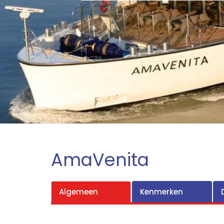
AmaVenita
Algemeen
Kenmerken