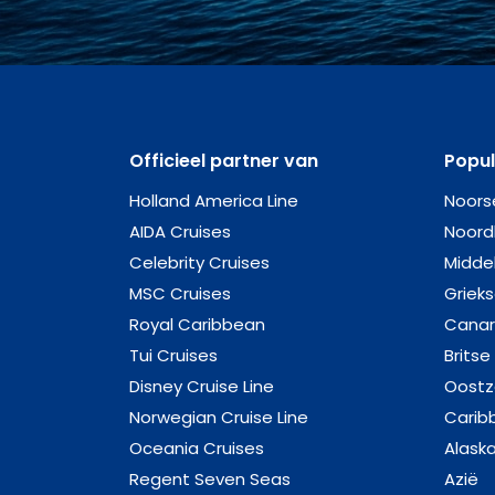
Officieel partner van
Popu
Holland America Line
Noors
AIDA Cruises
Noord
Celebrity Cruises
Midde
MSC Cruises
Griek
Royal Caribbean
Canar
Tui Cruises
Britse
Disney Cruise Line
Oost
Norwegian Cruise Line
Carib
Oceania Cruises
Alask
Regent Seven Seas
Azië