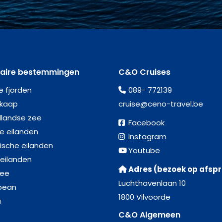
laire bestemmingen
C&O Cruises
e fjorden
089- 772139
kaap
cruise@ceno-travel.be
llandse zee
Facebook
se eilanden
Instagram
ische eilanden
Youtube
 eilanden
Adres (bezoek op afsp
zee
Luchthavenlaan 10
bean
1800 Vilvoorde
a
C&O Algemeen