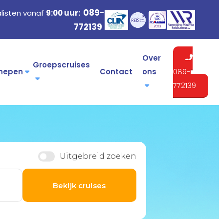
089-
listen vanaf
9:00 uur:
772139
Over
Groepscruises
hepen
Contact
ons
089-
772139