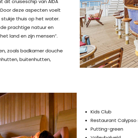
t dit cruiseschip van AIDA
em. Door deze aspecten voelt
 stukje thuis op het water.
 de prachtige natuur en
 het land en zijn mensen”.
zien, zoals badkamer douche
nenhutten, buitenhutten,
Kids Club
Restaurant Calypso
Putting-green
Volleybalveld