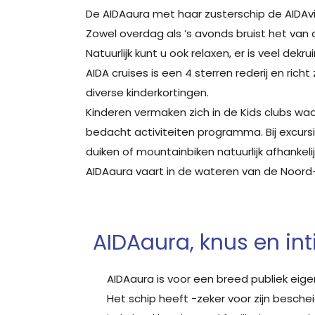
De AIDAaura met haar zusterschip de AIDAv
Zowel overdag als ’s avonds bruist het van d
Natuurlijk kunt u ook relaxen, er is veel de
AIDA cruises is een 4 sterren rederij en richt
diverse kinderkortingen.
Kinderen vermaken zich in de Kids clubs w
bedacht activiteiten programma. Bij excurs
duiken of mountainbiken natuurlijk afhanke
AIDAaura vaart in de wateren van de Noord
AIDAaura, knus en in
AIDAaura is voor een breed publiek eigen
Het schip heeft -zeker voor zijn besch