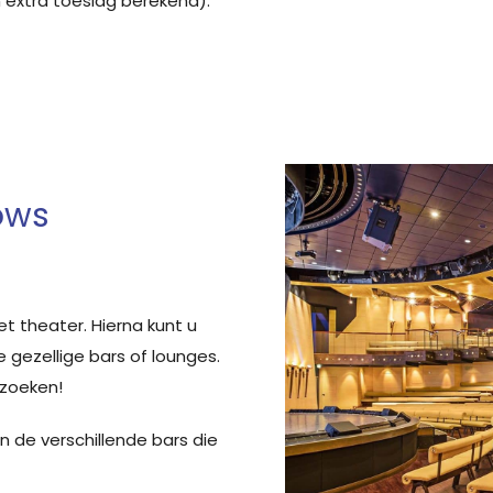
 extra toeslag berekend).
ows
et theater. Hierna kunt u
e gezellige bars of lounges.
ezoeken!
in de verschillende bars die