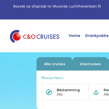
Bezoek op afspraak te Vilvoorde, Luchthavenlaan 10
Home
Drankpakke