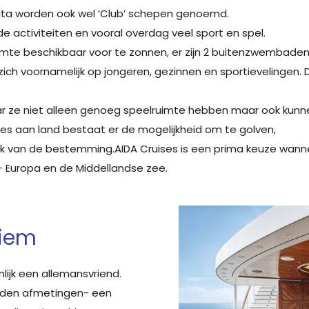
ita worden ook wel ‘Club’ schepen genoemd.
e activiteiten en vooral overdag veel sport en spel.
kruimte beschikbaar voor te zonnen, er zijn 2 buitenzwembaden 
 zich voornamelijk op jongeren, gezinnen en sportievelingen. De 
aar ze niet alleen genoeg speelruimte hebben maar ook ku
ies aan land bestaat er de mogelijkheid om te golven,
lijk van de bestemming.AIDA Cruises is een prima keuze wanne
- Europa en de Middellandse zee.
tiem
lijk een allemansvriend.
eiden afmetingen- een