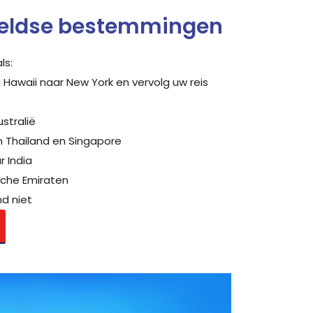
reldse bestemmingen
ls:
 Hawaii naar New York en vervolg uw reis
stralië
en Thailand en Singapore
 India
sche Emiraten
d niet