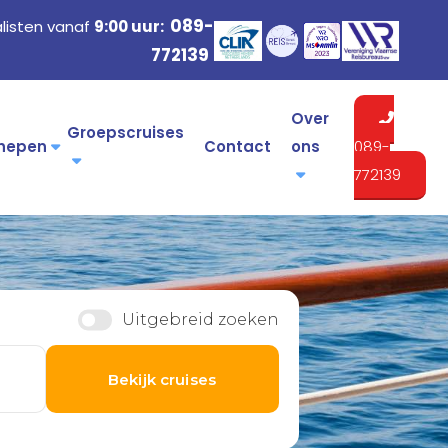
089-
listen vanaf
9:00 uur:
772139
Over
Groepscruises
hepen
Contact
ons
089-
772139