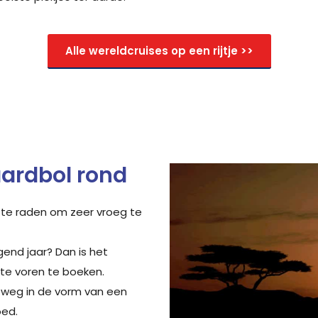
Alle wereldcruises op een rijtje >>
aardbol rond
 te raden om zeer vroeg te
gend jaar? Dan is het
 te voren te boeken.
 weg in de vorm van een
oed.