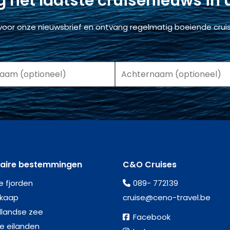
 het laatste cruisenieuws in
voor onze nieuwsbrief en ontvang regelmatig boeiende cruis
laire bestemmingen
C&O Cruises
e fjorden
089- 772139
kaap
cruise@ceno-travel.be
llandse zee
Facebook
se eilanden