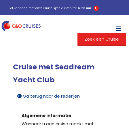
Bel vandaag met onze cruise specialisten tot
17:30 uur:
M
Zoek een Cruise
Cruise met Seadream
Yacht Club
Ga terug naar de rederijen
Algemene informatie
Wanneer u een cruise maakt met