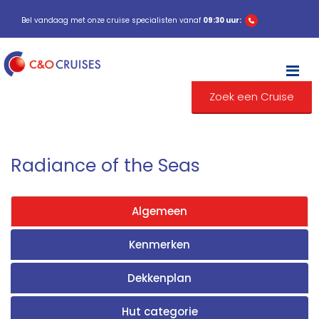
Bel vandaag met onze cruise specialisten vanaf
09:30 uur:
M
Zoek een Cruise
Radiance of the Seas
Algemeen
Kenmerken
Dekkenplan
Hut categorie